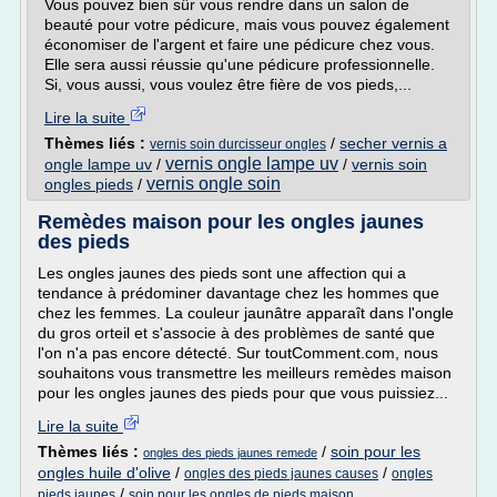
Vous pouvez bien sûr vous rendre dans un salon de
beauté pour votre pédicure, mais vous pouvez également
économiser de l'argent et faire une pédicure chez vous.
Elle sera aussi réussie qu'une pédicure professionnelle.
Si, vous aussi, vous voulez être fière de vos pieds,...
Lire la suite
Thèmes liés :
/
secher vernis a
vernis soin durcisseur ongles
vernis ongle lampe uv
ongle lampe uv
/
/
vernis soin
vernis ongle soin
ongles pieds
/
Remèdes maison pour les ongles jaunes
des pieds
Les ongles jaunes des pieds sont une affection qui a
tendance à prédominer davantage chez les hommes que
chez les femmes. La couleur jaunâtre apparaît dans l'ongle
du gros orteil et s'associe à des problèmes de santé que
l'on n'a pas encore détecté. Sur toutComment.com, nous
souhaitons vous transmettre les meilleurs remèdes maison
pour les ongles jaunes des pieds pour que vous puissiez...
Lire la suite
Thèmes liés :
/
soin pour les
ongles des pieds jaunes remede
ongles huile d'olive
/
/
ongles des pieds jaunes causes
ongles
/
pieds jaunes
soin pour les ongles de pieds maison