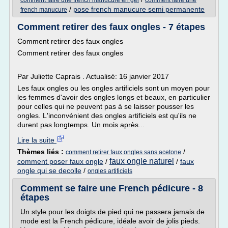
comment faire une french manucure en gel
comment faire une
/
pose french manucure semi permanente
french manucure
Comment retirer des faux ongles - 7 étapes
Comment retirer des faux ongles
Comment retirer des faux ongles
Par Juliette Caprais . Actualisé: 16 janvier 2017
Les faux ongles ou les ongles artificiels sont un moyen pour
les femmes d'avoir des ongles longs et beaux, en particulier
pour celles qui ne peuvent pas à se laisser pousser les
ongles. L'inconvénient des ongles artificiels est qu'ils ne
durent pas longtemps. Un mois après...
Lire la suite
Thèmes liés :
/
comment retirer faux ongles sans acetone
faux ongle naturel
comment poser faux ongle
/
/
faux
ongle qui se decolle
/
ongles artificiels
Comment se faire une French pédicure - 8
étapes
Un style pour les doigts de pied qui ne passera jamais de
mode est la French pédicure, idéale avoir de jolis pieds.