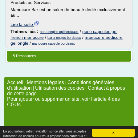
Produits ou Services
Manucure Bar est un salon de beauté dédié exclusivement
au...
Lire la suite
Thèmes liés :
/
pose capsules gel
bar a ongles opi bordeaux
french manucure
/
/
manucure pedicure
bar a ongles bordeaux
gel ongle
/
manucure capsule bordeaux
5 Ressources
Accueil
|
Mentions légales
|
Conditions générales
d'utilisation
|
Utilisation des cookies
|
Contact à propos
de cette page
Pour ajouter ou supprimer un site, voir l'article 4 des
CGUs
En poursuivant votre navigation sur ce site, vous acceptez
X
l'utilisation de cookies pour vous proposer des contenus et