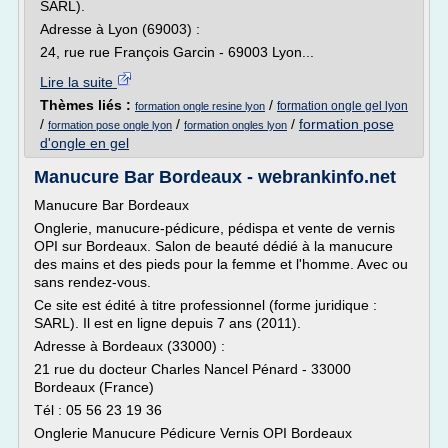
SARL).
Adresse à Lyon (69003) :
24, rue rue François Garcin - 69003 Lyon...
Lire la suite
Thèmes liés :
/
formation ongle gel lyon
formation ongle resine lyon
/
/
/
formation pose
formation pose ongle lyon
formation ongles lyon
d'ongle en gel
Manucure Bar Bordeaux - webrankinfo.net
Manucure Bar Bordeaux
Onglerie, manucure-pédicure, pédispa et vente de vernis
OPI sur Bordeaux. Salon de beauté dédié à la manucure
des mains et des pieds pour la femme et l'homme. Avec ou
sans rendez-vous.
Ce site est édité à titre professionnel (forme juridique :
SARL). Il est en ligne depuis 7 ans (2011).
Adresse à Bordeaux (33000) :
21 rue du docteur Charles Nancel Pénard - 33000
Bordeaux (France)
Tél : 05 56 23 19 36
Onglerie Manucure Pédicure Vernis OPI Bordeaux