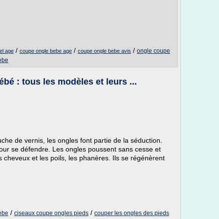
/
/
/
ongle coupe
el age
coupe ongle bebe age
coupe ongle bebe avis
ebe
é : tous les modèles et leurs ...
che de vernis, les ongles font partie de la séduction.
pour se défendre. Les ongles poussent sans cesse et
 cheveux et les poils, les phanères. Ils se régénèrent
/
/
ebe
ciseaux coupe ongles pieds
couper les ongles des pieds