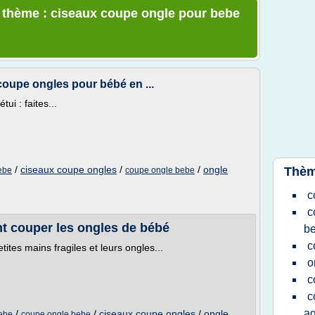
e thème : ciseaux coupe ongle pour bebe
coupe ongles pour bébé en ...
i : faites...
/
ciseaux coupe ongles
/
/
ongle
Thèm
ebe
coupe ongle bebe
c
c
t couper les ongles de bébé
b
c
tes mains fragiles et leurs ongles...
o
c
c
a
/
/
ciseaux coupe ongles
/
ongle
bebe
coupe ongle bebe