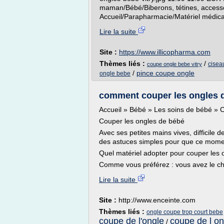
maman/Bébé/Biberons, tétines, access
Accueil/Parapharmacie/Matériel médical/
Lire la suite
Site :
https://www.illicopharma.com
Thèmes liés :
/
cisea
coupe ongle bebe vitry
/
pince coupe ongle
ongle bebe
comment couper les ongles d
Accueil » Bébé » Les soins de bébé » 
Couper les ongles de bébé
Avec ses petites mains vives, difficile d
des astuces simples pour que ce momen
Quel matériel adopter pour couper les 
Comme vous préférez : vous avez le choix
Lire la suite
Site :
http://www.enceinte.com
Thèmes liés :
ongle coupe trop court bebe
coupe de l'ongle
coupe de l on
/