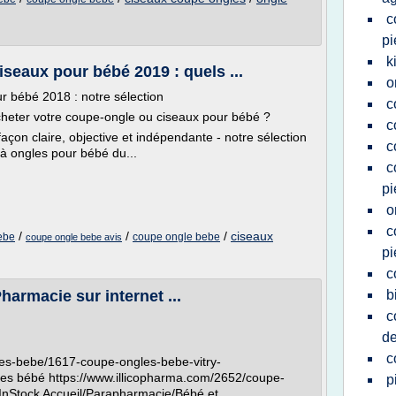
c
pi
k
seaux pour bébé 2019 : quels ...
o
r bébé 2018 : notre sélection
c
cheter votre coupe-ongle ou ciseaux pour bébé ?
c
açon claire, objective et indépendante - notre sélection
c
à ongles pour bébé du...
c
pi
o
c
/
/
/
ciseaux
ebe
coupe ongle bebe
coupe ongle bebe avis
pi
c
harmacie sur internet ...
b
c
de
c
res-bebe/1617-coupe-ongles-bebe-vitry-
s bébé https://www.illicopharma.com/2652/coupe-
p
 InStock Accueil/Parapharmacie/Bébé et