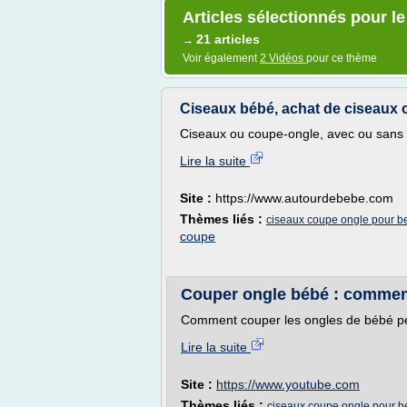
Articles sélectionnés pour l
21 articles
→
Voir également
2 Vidéos
pour ce thème
Ciseaux bébé, achat de ciseaux 
Ciseaux ou coupe-ongle, avec ou sans étu
Lire la suite
Site :
https://www.autourdebebe.com
Thèmes liés :
ciseaux coupe ongle pour b
coupe
Couper ongle bébé : commen
Comment couper les ongles de bébé peti
Lire la suite
Site :
https://www.youtube.com
Thèmes liés :
ciseaux coupe ongle pour 