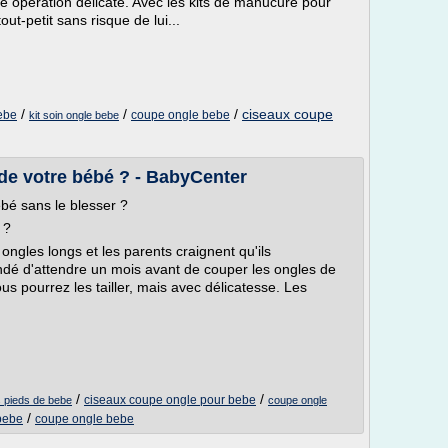
e opération délicate. Avec les kits de manucure pour
ut-petit sans risque de lui...
/
/
/
ciseaux coupe
ebe
coupe ongle bebe
kit soin ongle bebe
e votre bébé ? - BabyCenter
é sans le blesser ?
 ?
gles longs et les parents craignent qu'ils
andé d'attendre un mois avant de couper les ongles de
us pourrez les tailler, mais avec délicatesse. Les
/
/
ciseaux coupe ongle pour bebe
 pieds de bebe
coupe ongle
/
 bebe
coupe ongle bebe