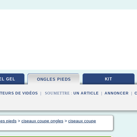
EL GEL
KIT
ONGLES PIEDS
TEURS DE VIDÉOS
| SOUMETTRE :
UN ARTICLE
|
ANNONCER
|
des pieds
>
ciseaux coupe ongles
>
ciseaux coupe