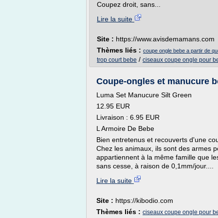
Coupez droit, sans...
Lire la suite
Site :
https://www.avisdemamans.com
Thèmes liés :
coupe ongle bebe a partir de qu
/
trop court bebe
ciseaux coupe ongle pour b
Coupe-ongles et manucure béb
Luma Set Manucure Silt Green
12.95 EUR
Livraison : 6.95 EUR
L Armoire De Bebe
Bien entretenus et recouverts d'une cou
Chez les animaux, ils sont des armes 
appartiennent à la même famille que les
sans cesse, à raison de 0,1mm/jour....
Lire la suite
Site :
https://kibodio.com
Thèmes liés :
ciseaux coupe ongle pour b