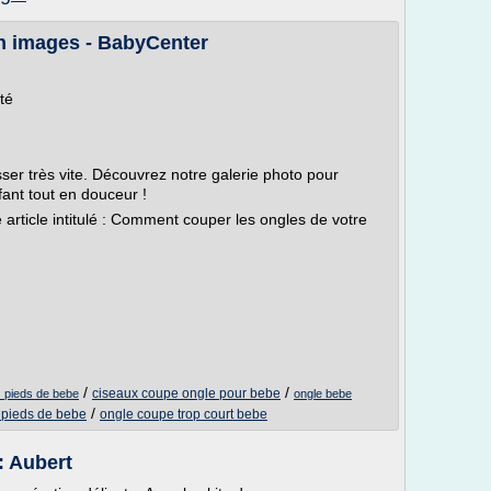
n images - BabyCenter
té
er très vite. Découvrez notre galerie photo pour
fant tout en douceur !
article intitulé : Comment couper les ongles de votre
/
/
ciseaux coupe ongle pour bebe
 pieds de bebe
ongle bebe
/
 pieds de bebe
ongle coupe trop court bebe
: Aubert