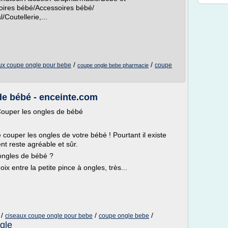
oires bébé/Accessoires bébé/
Coutellerie,...
/
/
ux coupe ongle pour bebe
coupe
coupe ongle bebe pharmacie
e bébé - enceinte.com
Couper les ongles de bébé
e couper les ongles de votre bébé ! Pourtant il existe
t reste agréable et sûr.
ongles de bébé ?
 entre la petite pince à ongles, très...
/
/
/
ciseaux coupe ongle pour bebe
coupe ongle bebe
gle