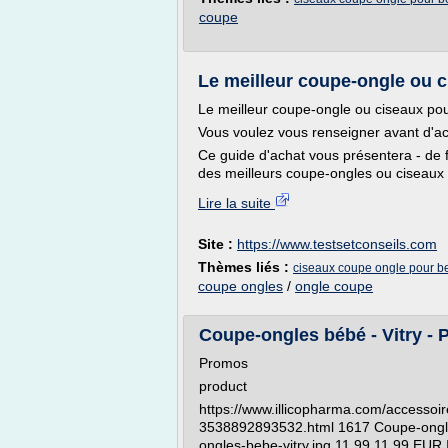
coupe
Le meilleur coupe-ongle ou ci
Le meilleur coupe-ongle ou ciseaux pou
Vous voulez vous renseigner avant d'a
Ce guide d'achat vous présentera - de f
des meilleurs coupe-ongles ou ciseaux 
Lire la suite
Site :
https://www.testsetconseils.com
Thèmes liés :
ciseaux coupe ongle pour b
coupe ongles
/
ongle coupe
Coupe-ongles bébé - Vitry - P
Promos
product
https://www.illicopharma.com/accessoi
3538892893532.html 1617 Coupe-ongle
ongles-bebe-vitry.jpg 11.99 11.99 EUR