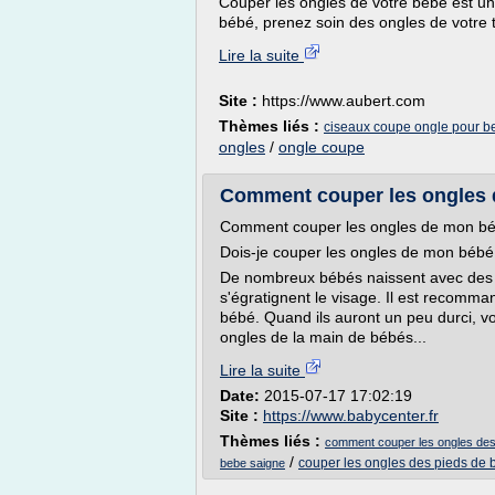
Couper les ongles de votre bébé est un
bébé, prenez soin des ongles de votre to
Lire la suite
Site :
https://www.aubert.com
Thèmes liés :
ciseaux coupe ongle pour b
ongles
/
ongle coupe
Comment couper les ongles d
Comment couper les ongles de mon béb
Dois-je couper les ongles de mon bébé
De nombreux bébés naissent avec des on
s'égratignent le visage. Il est recomm
bébé. Quand ils auront un peu durci, vo
ongles de la main de bébés...
Lire la suite
Date:
2015-07-17 17:02:19
Site :
https://www.babycenter.fr
Thèmes liés :
comment couper les ongles des
/
couper les ongles des pieds de
bebe saigne