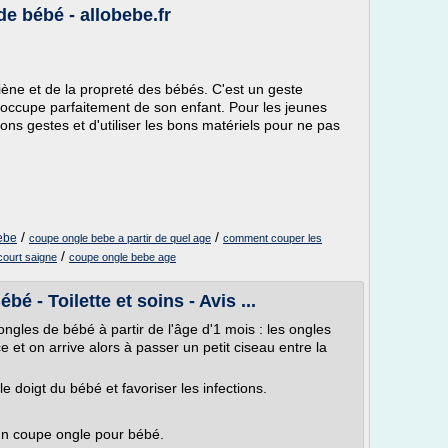
e bébé - allobebe.fr
giène et de la propreté des bébés. C'est un geste
'occupe parfaitement de son enfant. Pour les jeunes
ons gestes et d'utiliser les bons matériels pour ne pas
/
/
ebe
coupe ongle bebe a partir de quel age
comment couper les
/
court saigne
coupe ongle bebe age
é - Toilette et soins - Avis ...
les de bébé à partir de l'âge d'1 mois : les ongles
 et on arrive alors à passer un petit ciseau entre la
e doigt du bébé et favoriser les infections.
 un coupe ongle pour bébé.