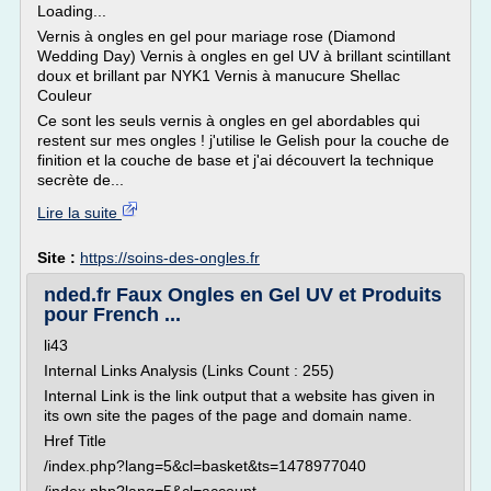
Loading...
Vernis à ongles en gel pour mariage rose (Diamond
Wedding Day) Vernis à ongles en gel UV à brillant scintillant
doux et brillant par NYK1 Vernis à manucure Shellac
Couleur
Ce sont les seuls vernis à ongles en gel abordables qui
restent sur mes ongles ! j'utilise le Gelish pour la couche de
finition et la couche de base et j'ai découvert la technique
secrète de...
Lire la suite
Site :
https://soins-des-ongles.fr
nded.fr Faux Ongles en Gel UV et Produits
pour French ...
li43
Internal Links Analysis (Links Count : 255)
Internal Link is the link output that a website has given in
its own site the pages of the page and domain name.
Href Title
/index.php?lang=5&cl=basket&ts=1478977040