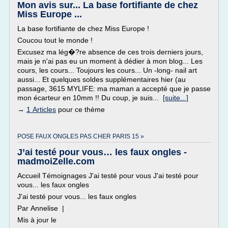
Mon avis sur... La base fortifiante de chez
Miss Europe ...
La base fortifiante de chez Miss Europe !
Coucou tout le monde !
Excusez ma lég�?re absence de ces trois derniers jours,
mais je n'ai pas eu un moment à dédier à mon blog... Les
cours, les cours... Toujours les cours... Un -long- nail art
aussi... Et quelques soldes supplémentaires hier (au
passage, 3615 MYLIFE: ma maman a accepté que je passe
mon écarteur en 10mm !! Du coup, je suis...
[suite...]
→
1 Articles
pour ce thème
POSE FAUX ONGLES PAS CHER PARIS 15 »
J’ai testé pour vous… les faux ongles -
madmoiZelle.com
Accueil Témoignages J'ai testé pour vous J'ai testé pour
vous... les faux ongles
J'ai testé pour vous... les faux ongles
Par Annelise |
Mis à jour le