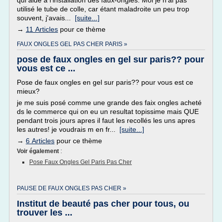
qui aide à l'installation des faux-ongles. Moi je n'ai pas
utilisé le tube de colle, car étant maladroite un peu trop
souvent, j'avais...
[suite...]
→
11 Articles
pour ce thème
FAUX ONGLES GEL PAS CHER PARIS »
pose de faux ongles en gel sur paris?? pour
vous est ce ...
Pose de faux ongles en gel sur paris?? pour vous est ce
mieux?
je me suis posé comme une grande des faix ongles acheté
ds le commerce qui on eu un resultat topissime mais QUE
pendant trois jours apres il faut les recollés les uns apres
les autres! je voudrais m en fr...
[suite...]
→
6 Articles
pour ce thème
Voir également
:
Pose Faux Ongles Gel Paris Pas Cher
PAUSE DE FAUX ONGLES PAS CHER »
Institut de beauté pas cher pour tous, ou
trouver les ...