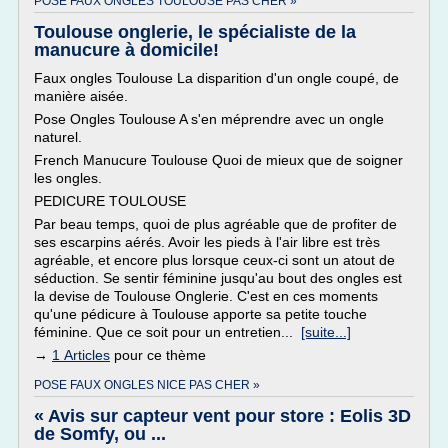
POSE FAUX ONGLES TOULOUSE PAS CHER »
Toulouse onglerie, le spécialiste de la
manucure à domicile!
Faux ongles Toulouse La disparition d'un ongle coupé, de
manière aisée.
Pose Ongles Toulouse A s'en méprendre avec un ongle
naturel.
French Manucure Toulouse Quoi de mieux que de soigner
les ongles.
PEDICURE TOULOUSE
Par beau temps, quoi de plus agréable que de profiter de
ses escarpins aérés. Avoir les pieds à l'air libre est très
agréable, et encore plus lorsque ceux-ci sont un atout de
séduction. Se sentir féminine jusqu'au bout des ongles est
la devise de Toulouse Onglerie. C'est en ces moments
qu'une pédicure à Toulouse apporte sa petite touche
féminine. Que ce soit pour un entretien...
[suite...]
→
1 Articles
pour ce thème
POSE FAUX ONGLES NICE PAS CHER »
« Avis sur capteur vent pour store : Eolis 3D
de Somfy, ou ...