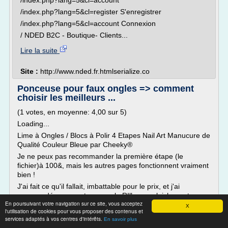
/index.php?lang=5&cl=account
/index.php?lang=5&cl=register S'enregistrer
/index.php?lang=5&cl=account Connexion
/ NDED B2C - Boutique- Clients...
Lire la suite
Site :
http://www.nded.fr.htmlserialize.co
Ponceuse pour faux ongles => comment
choisir les meilleurs ...
(1 votes, en moyenne: 4,00 sur 5)
Loading...
Lime à Ongles / Blocs à Polir 4 Etapes Nail Art Manucure de
Qualité Couleur Bleue par Cheeky®
Je ne peux pas recommander la première étape (le
fichier)à 100&, mais les autres pages fonctionnent vraiment
bien !
J'ai fait ce qu'il fallait, imbattable pour le prix, et j'ai
commandé encore et encore, le RIllenausgleicher est
En poursuivant votre navigation sur ce site, vous acceptez
particulièrement...
X
l'utilisation de cookies pour vous proposer des contenus et
services adaptés à vos centres d'intérêts.
Lire la suite
En savoir plus