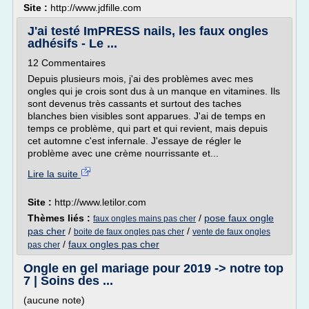
Site :
http://www.jdfille.com
J'ai testé ImPRESS nails, les faux ongles
adhésifs - Le ...
12 Commentaires
Depuis plusieurs mois, j'ai des problèmes avec mes
ongles qui je crois sont dus à un manque en vitamines. Ils
sont devenus très cassants et surtout des taches
blanches bien visibles sont apparues. J'ai de temps en
temps ce problème, qui part et qui revient, mais depuis
cet automne c'est infernale. J'essaye de régler le
problème avec une crème nourrissante et...
Lire la suite
Site :
http://www.letilor.com
Thèmes liés :
/
pose faux ongle
faux ongles mains pas cher
pas cher
/
/
boite de faux ongles pas cher
vente de faux ongles
/
faux ongles pas cher
pas cher
Ongle en gel mariage pour 2019 -> notre top
7 | Soins des ...
(aucune note)