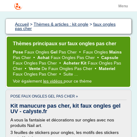
Menu
Accueil
>
Thèmes & articles : kit ongle
>
faux ongles
pas cher
Thèmes principaux sur faux ongles pas cher
Pose
Faux Ongles
Gel
Pas Cher
•
Faux Ongles
Mains
Pas Cher
•
Achat
Faux Ongles Pas Cher
•
Capsule
Faux Ongles Pas Cher
•
Acheter Kit
Faux Ongles Pas
Cher
•
Vente
De
Faux Ongles Pas Cher
•
Materiel
Faux Ongles Pas Cher
•
Suite ...
Voir également
les vidéos
pour ce thème
POSE FAUX ONGLES GEL PAS CHER »
Kit manucure pas cher, kit faux ongles gel
UV - calyste.fr
A vous la fantaisie et décorations sur ongles avec nos
produits Nail art.
3 feuilles de stickers pour ongles, les motifs des stickers