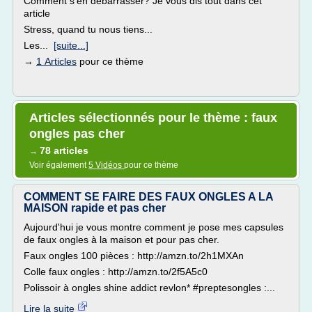
Comment s'en débarrasser? Je vous dis tout dans cet
article
Stress, quand tu nous tiens...
Les...
[suite...]
→
1 Articles
pour ce thème
Articles sélectionnés pour le thème : faux
ongles pas cher
78 articles
→
Voir également
5 Vidéos
pour ce thème
COMMENT SE FAIRE DES FAUX ONGLES A LA
MAISON rapide et pas cher
Aujourd'hui je vous montre comment je pose mes capsules
de faux ongles à la maison et pour pas cher.
Faux ongles 100 pièces : http://amzn.to/2h1MXAn
Colle faux ongles : http://amzn.to/2f5A5c0
Polissoir à ongles shine addict revlon* #preptesongles :...
Lire la suite