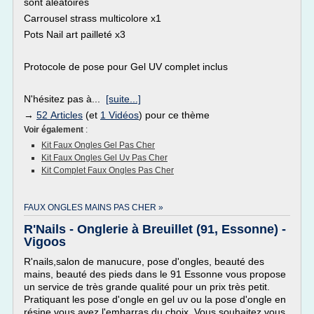
sont aléatoires
Carrousel strass multicolore x1
Pots Nail art pailleté x3
Protocole de pose pour Gel UV complet inclus
N'hésitez pas à...
[suite...]
→
52 Articles
(et
1 Vidéos
) pour ce thème
Voir également
:
Kit Faux Ongles Gel Pas Cher
Kit Faux Ongles Gel Uv Pas Cher
Kit Complet Faux Ongles Pas Cher
FAUX ONGLES MAINS PAS CHER »
R'Nails - Onglerie à Breuillet (91, Essonne) -
Vigoos
R'nails,salon de manucure, pose d'ongles, beauté des
mains, beauté des pieds dans le 91 Essonne vous propose
un service de très grande qualité pour un prix très petit.
Pratiquant les pose d'ongle en gel uv ou la pose d'ongle en
résine vous avez l'embarras du choix. Vous souhaitez vous