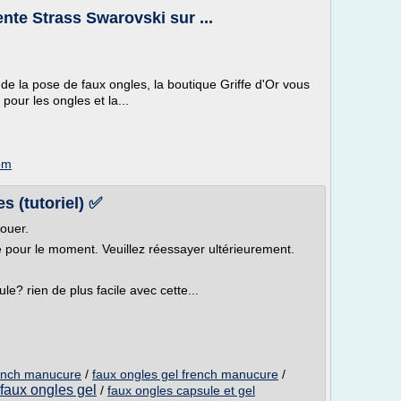
nte Strass Swarovski sur ...
 de la pose de faux ongles, la boutique Griffe d'Or vous
pour les ongles et la...
om
 (tutoriel) ✅
louer.
le pour le moment. Veuillez réessayer ultérieurement.
e? rien de plus facile avec cette...
rench manucure
/
faux ongles gel french manucure
/
 faux ongles gel
/
faux ongles capsule et gel