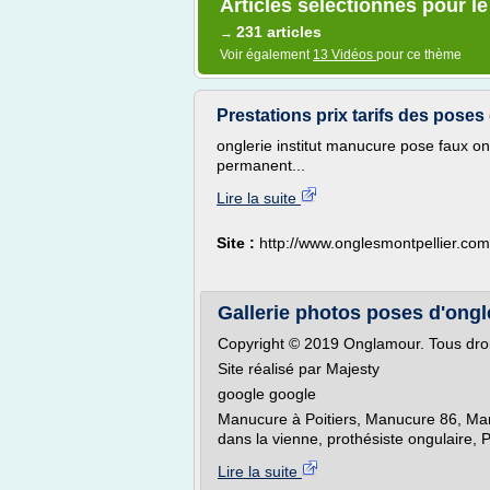
Articles sélectionnés pour le
231 articles
→
Voir également
13 Vidéos
pour ce thème
Prestations prix tarifs des poses
onglerie institut manucure pose faux on
permanent...
Lire la suite
Site :
http://www.onglesmontpellier.com
Gallerie photos poses d'ongle
Copyright © 2019 Onglamour. Tous droi
Site réalisé par Majesty
google google
Manucure à Poitiers, Manucure 86, Man
dans la vienne, prothésiste ongulaire, 
Lire la suite