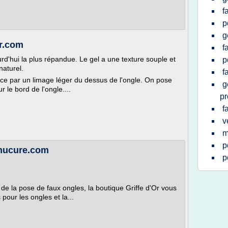
f
p
g
er.com
f
rd'hui la plus répandue. Le gel a une texture souple et
p
naturel.
f
e par un limage léger du dessus de l'ongle. On pose
g
 le bord de l'ongle....
pr
f
v
m
p
anucure.com
p
 de la pose de faux ongles, la boutique Griffe d'Or vous
pour les ongles et la...