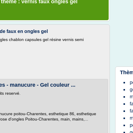
 thème : vernis faux ongles gel
 de faux en ongles gel
gles chablon capsules gel résine vernis semi
Thèm
p
s - manucure - Gel couleur ...
g
ts reservé.
m
f
f
ucure poitou-Charentes, esthetique 86, esthetique
m
Pose d'ongles Poitou-Charentes, main, mains,...
p
g