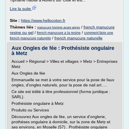
Tiphaine habite à Auvers sur Oise et est...
Lire la suite
Site :
https://www.hellocoton.fr
Thèmes liés :
/
french manucure
manucure homme avant apres
resine ou gel
/
/
french manucure a la resine
comment faire une
/
french manucure naturelle
french manucure naturelle
Aux Ongles de fée : Prothésiste ongulaire
à Metz
Accueil > Régional > Villes et villages > Metz > Entreprises
Metz
Aux Ongles de fée
Emmanuelle se met à votre service pour la pose de faux
ongles, d'ongles naturels, pour la pose de nail art.....
Ce site est édité à titre professionnel (forme juridique :
SARL).
Prothésiste ongulaire à Metz
Produits ou Services
Découvrez Aux ongles de fée, un service d'onglerie,
prothéses ongulaire à domicile, sur la zone de Metz et
ses environs, en Moselle (57) . Prothésiste ongulaire