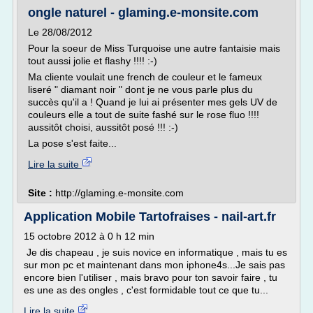
ongle naturel - glaming.e-monsite.com
Le 28/08/2012
Pour la soeur de Miss Turquoise une autre fantaisie mais
tout aussi jolie et flashy !!!! :-)
Ma cliente voulait une french de couleur et le fameux
liseré " diamant noir " dont je ne vous parle plus du
succès qu'il a ! Quand je lui ai présenter mes gels UV de
couleurs elle a tout de suite fashé sur le rose fluo !!!!
aussitôt choisi, aussitôt posé !!! :-)
La pose s'est faite...
Lire la suite
Site :
http://glaming.e-monsite.com
Application Mobile Tartofraises - nail-art.fr
15 octobre 2012 à 0 h 12 min
Je dis chapeau , je suis novice en informatique , mais tu es
sur mon pc et maintenant dans mon iphone4s...Je sais pas
encore bien l'utiliser , mais bravo pour ton savoir faire , tu
es une as des ongles , c'est formidable tout ce que tu...
Lire la suite