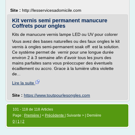
Site :
http://lesservicesadomicile.com
Kit vernis semi permanent manucure
Coffrets pour ongles
Kits de manucure vernis lampe LED ou UV pour colorer
Vous avez des bases naturelles ou des faux ongles le kit
vernis à ongles semi-permanent soak off est la solution.
Ce système permet de vernir pour une longue durée
environ 2 à 3 semaine afin d'avoir tous les jours des
mains parfaites sans vous préoccuper des éventuels
écaillement ou accro. Grace à la lumière ultra violette
de...
Lire la suite
Site :
https://www.toutpourlesongles.com
101 - 118 de 118 Articles
Page :
Première
| <
Précédente
| Suivante > | Dernière
0
|
1
|
2