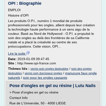
OPI : Biographie
EMPLOI
Histoire d'OPI
Les produits O.P.I., numéro 1 mondial de produits
professionnels pour les ongles, allient depuis leur création
la technologie haute performance à un sens aigu de la
couleur. Basé au Nord de Hollywood - O.P.I. a propulsé le
soin des ongles au delà des frontières de sa Californie
natale et a placé la créativité au centre de ses
préoccupations. Cette vision, OPI...
Lire la suite
Date:
2019-01-09 09:47:45
Site :
http://www.opi-france.com
Thèmes liés :
/
vernis soin ongles dedoubles
soin des ongles
/
/
manucure faux ongle
dedoubles
vernis soin durcisseur ongles
naturels
/
soin pour les ongles cassants
Pose d'ongles en gel ou résine | Lulu Nails
> Pose d'ongles en gel ou résine
Contact Info
Rue de L'Universite, 50 - 4000 LIEGE