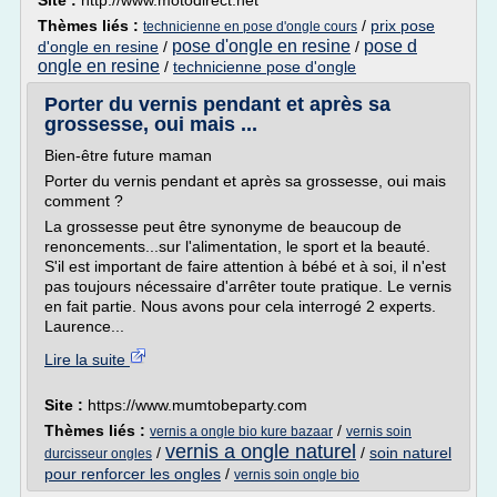
Site :
http://www.motodirect.net
Thèmes liés :
/
prix pose
technicienne en pose d'ongle cours
pose d'ongle en resine
pose d
d'ongle en resine
/
/
ongle en resine
/
technicienne pose d'ongle
Porter du vernis pendant et après sa
grossesse, oui mais ...
Bien-être future maman
Porter du vernis pendant et après sa grossesse, oui mais
comment ?
La grossesse peut être synonyme de beaucoup de
renoncements...sur l'alimentation, le sport et la beauté.
S'il est important de faire attention à bébé et à soi, il n'est
pas toujours nécessaire d'arrêter toute pratique. Le vernis
en fait partie. Nous avons pour cela interrogé 2 experts.
Laurence...
Lire la suite
Site :
https://www.mumtobeparty.com
Thèmes liés :
/
vernis a ongle bio kure bazaar
vernis soin
vernis a ongle naturel
/
/
soin naturel
durcisseur ongles
pour renforcer les ongles
/
vernis soin ongle bio