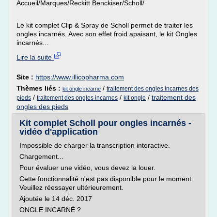
Accueil/Marques/Reckitt Benckiser/Scholl/
Le kit complet Clip & Spray de Scholl permet de traiter les
ongles incarnés. Avec son effet froid apaisant, le kit Ongles
incarnés...
Lire la suite
Site :
https://www.illicopharma.com
Thèmes liés :
/
traitement des ongles incarnes des
kit ongle incarne
/
/
/
traitement des
pieds
traitement des ongles incarnes
kit ongle
ongles des pieds
Kit complet Scholl pour ongles incarnés -
vidéo d'application
Impossible de charger la transcription interactive.
Chargement...
Pour évaluer une vidéo, vous devez la louer.
Cette fonctionnalité n'est pas disponible pour le moment.
Veuillez réessayer ultérieurement.
Ajoutée le 14 déc. 2017
ONGLE INCARNÉ ?