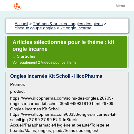
Menu
Accueil
>
Thèmes & articles : ongles des pieds
>
ciseaux coupe ongles
>
kit ongle incarne
Articles sélectionnés pour le thème : kit
ongle incarne
5 articles
→
Voir également
2 Vidéos
pour ce thème
Ongles Incarnés Kit Scholl - IllicoPharma
Promos
product
https://www.illicopharma.com/soins-des-ongles/26709-
ongles-incarnes-kit-scholl-3059949931910.html 26709
Ongles incarnés Kit Scholl
https://www.illicopharma.com/68333/ongles-incarnes-kit-
scholl.jpg 27.99 27.99 EUR InStock
Accueil/Parapharmacie/Hygiène et beauté/Toilette et
beauté/Mains, ongles, pieds/Soins des ongles/