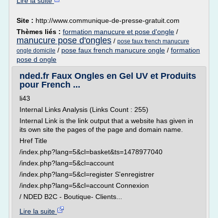
Lire la suite
Site :
http://www.communique-de-presse-gratuit.com
Thèmes liés :
formation manucure et pose d'ongle
/
manucure pose d'ongles
/
pose faux french manucure
/
pose faux french manucure ongle
/
formation
ongle domicile
pose d ongle
nded.fr Faux Ongles en Gel UV et Produits
pour French ...
li43
Internal Links Analysis (Links Count : 255)
Internal Link is the link output that a website has given in
its own site the pages of the page and domain name.
Href Title
/index.php?lang=5&cl=basket&ts=1478977040
/index.php?lang=5&cl=account
/index.php?lang=5&cl=register S'enregistrer
/index.php?lang=5&cl=account Connexion
/ NDED B2C - Boutique- Clients...
Lire la suite