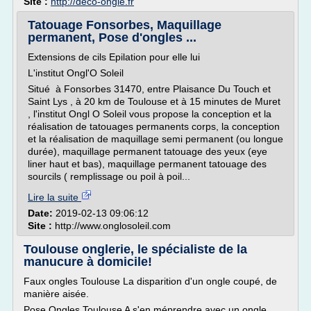
Site :
http://deco-ongle.fr
Tatouage Fonsorbes, Maquillage
permanent, Pose d'ongles ...
Extensions de cils Epilation pour elle lui
L'institut Ongl'O Soleil
Situé à Fonsorbes 31470, entre Plaisance Du Touch et
Saint Lys , à 20 km de Toulouse et à 15 minutes de Muret
, l'institut Ongl O Soleil vous propose la conception et la
réalisation de tatouages permanents corps, la conception
et la réalisation de maquillage semi permanent (ou longue
durée), maquillage permanent tatouage des yeux (eye
liner haut et bas), maquillage permanent tatouage des
sourcils ( remplissage ou poil à poil...
Lire la suite
Date:
2019-02-13 09:06:12
Site :
http://www.onglosoleil.com
Toulouse onglerie, le spécialiste de la
manucure à domicile!
Faux ongles Toulouse La disparition d'un ongle coupé, de
manière aisée.
Pose Ongles Toulouse A s'en méprendre avec un ongle