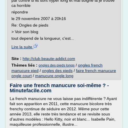
par contre si ils sont hyper long et mal soigné la je trouve
ca horrible
répondre
le 29 novembre 2007 à 20h16
Re: Ongles de pieds
> Voir son blog
tout depend de la longueur, c'est...
Lire la suite
Site :
http://club.beaute-addict.com
Thèmes liés :
/
ongles french
ongles des pieds longs
manucure pied
/
ongles des pieds
/
faire french manucure
ongle court
/
manucure ongle long
Faire une french manucure soi-même ? -
Minutefacile.com
La french manucure ne vous laisse pas indifférente ? Ayant
fait son apparition en 2011, cette manucure bicolore très
frenchy continue de séduire en 2012. Même pour cette
année 2013, elle reste très tendance et se revisite sous
d'autres modèles : Hello Kitty, noir et blanc... Isabelle Pain,
maquilleuse professionnelle, illustre...