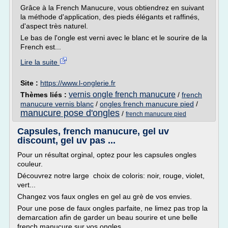
Grâce à la French Manucure, vous obtiendrez en suivant
la méthode d'application, des pieds élégants et raffinés,
d'aspect très naturel.
Le bas de l'ongle est verni avec le blanc et le sourire de la
French est...
Lire la suite
Site :
https://www.l-onglerie.fr
vernis ongle french manucure
Thèmes liés :
/
french
manucure vernis blanc
/
ongles french manucure pied
/
manucure pose d'ongles
/
french manucure pied
Capsules, french manucure, gel uv
discount, gel uv pas ...
Pour un résultat orginal, optez pour les capsules ongles
couleur.
Découvrez notre large choix de coloris: noir, rouge, violet,
vert...
Changez vos faux ongles en gel au grè de vos envies.
Pour une pose de faux ongles parfaite, ne limez pas trop la
demarcation afin de garder un beau sourire et une belle
french manucure sur vos ongles.