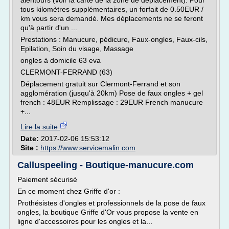
alentours (voir la carte de la zone de déplacement). Pour
tous kilomètres supplémentaires, un forfait de 0.50EUR /
km vous sera demandé. Mes déplacements ne se feront
qu'à partir d'un ...
Prestations : Manucure, pédicure, Faux-ongles, Faux-cils,
Epilation, Soin du visage, Massage
ongles à domicile 63 eva
CLERMONT-FERRAND (63)
Déplacement gratuit sur Clermont-Ferrand et son
agglomération (jusqu'à 20km) Pose de faux ongles + gel
french : 48EUR Remplissage : 29EUR French manucure
+...
Lire la suite
Date:
2017-02-06 15:53:12
Site :
https://www.servicemalin.com
Calluspeeling - Boutique-manucure.com
Paiement sécurisé
En ce moment chez Griffe d'or :
Prothésistes d'ongles et professionnels de la pose de faux
ongles, la boutique Griffe d'Or vous propose la vente en
ligne d'accessoires pour les ongles et la...