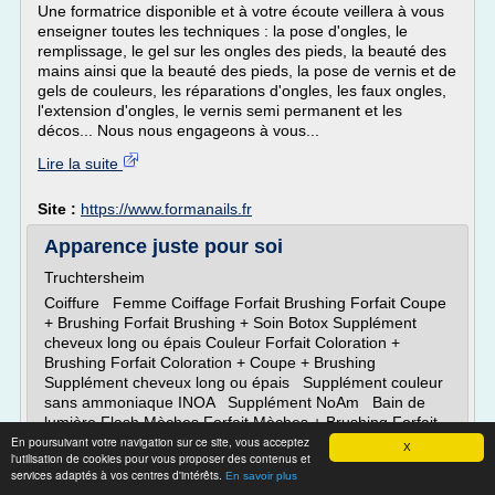
Une formatrice disponible et à votre écoute veillera à vous
enseigner toutes les techniques : la pose d'ongles, le
remplissage, le gel sur les ongles des pieds, la beauté des
mains ainsi que la beauté des pieds, la pose de vernis et de
gels de couleurs, les réparations d'ongles, les faux ongles,
l'extension d'ongles, le vernis semi permanent et les
décos... Nous nous engageons à vous...
Lire la suite
Site :
https://www.formanails.fr
Apparence juste pour soi
Truchtersheim
Coiffure Femme Coiffage Forfait Brushing Forfait Coupe
+ Brushing Forfait Brushing + Soin Botox Supplément
cheveux long ou épais Couleur Forfait Coloration +
Brushing Forfait Coloration + Coupe + Brushing
Supplément cheveux long ou épais Supplément couleur
sans ammoniaque INOA Supplément NoAm Bain de
lumière Flash Mèches Forfait Mèches + Brushing Forfait
En poursuivant votre navigation sur ce site, vous acceptez
Mèches...
X
l'utilisation de cookies pour vous proposer des contenus et
services adaptés à vos centres d'intérêts.
Lire la suite
En savoir plus