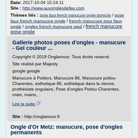
Date:
2017-10-04 15:24:11
Site :
http://www.auxonglesdefee.com
Thèmes liés :
/
pose
pose faux french manucure ongle domicile
faux french manucure ongle
/
french manucure pour faux
french manucure
ongle
/
ongles french manucure pied
/
pose ongle
Gallerie photos poses d'ongles - manucure
- Gel couleur ...
Copyright © 2019 Onglamour. Tous droits reservé.
Site réalisé par Majesty
google google
Manucure à Poitiers, Manucure 86, Manucure poitou-
Charentes, esthetique 86, esthetique dans la vienne,
prothésiste ongulaire, Pose d'ongles Poitou-Charentes,
main, mains,...
Lire la suite
Site :
http://onglamour.fr
Ongle d'Or Metz: manucure, pose d'ongles
permanents