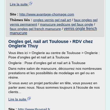
Lire la suite
Site :
http://www.avantage-chomage.com
Thèmes liés :
ongles vernis gel nail art
/
faux ongles gel
vernis permanent
/
manucure pedicure gel faux ongle
/
vernis ongle french
faux ongles gel french manucure
/
manucure
Ongles gel, nail art Toulouse › RDV chez
Onglerie Thuy
Vous êtes ici > Onglerie au centre de Toulouse > Onglerie :
Pose d'ongles gel et nail art à Toulouse
Onglerie : Pose d'ongles gel et nail art à Toulouse
Dans notre salon de manucure, découvrez nos nombreuses
prestations et les possibilités de modelage en gel ou en
résine.
Si vous avez un projet particulier en tête, vous pouvez en
parler avec nous. Nous sommes toujours à l'écoute de nos
clients...
Lire la suite
Site :
http://www.thuynail.fr